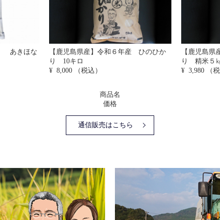
 ひのひか
【鹿児島県産】令和7年産 ひのひか
【鹿児島県
り 精米５㎏
り 3kg
¥ 3,980
（税込）
¥ 2,600
（税
商品名
価格
通信販売はこちら