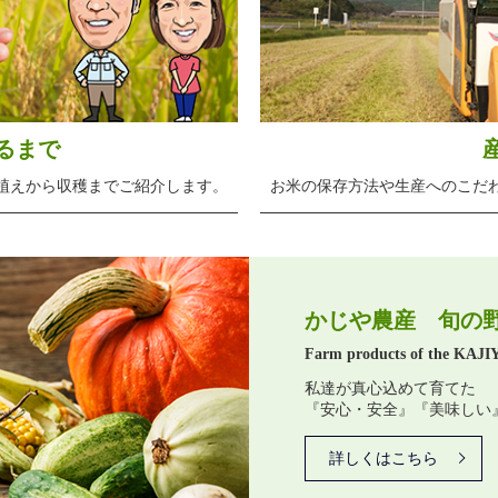
るまで
植えから収穫までご紹介します。
お米の保存方法や生産へのこだ
かじや農産 旬の
Farm products of the KAJI
私達が真心込めて育てた
『安心・安全』『美味しい
詳しくはこちら