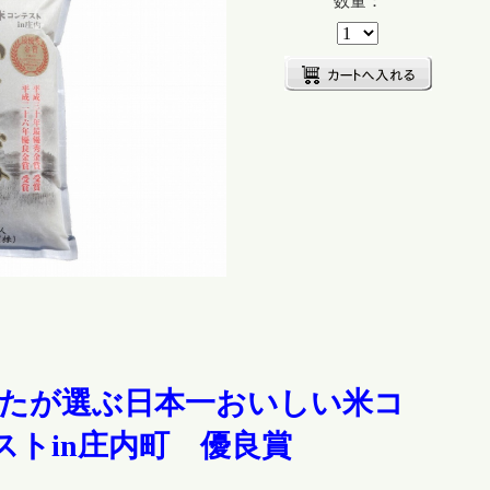
数量：
たが選ぶ日本一おいしい米コ
ストin庄内町 優良賞