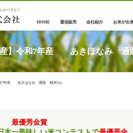
HOME
通信販売
会社紹介
お米が出
産】令和7年産 あきほなみ 通
和7年産 あきほなみ 通販 精米5㎏
最優秀金賞
ぶ日本一美味しい米コンテストで
最優秀金