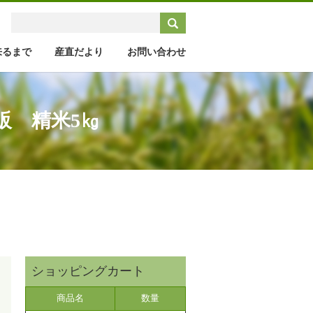
来るまで
産直だより
お問い合わせ
販 精米5㎏
商品名
数量