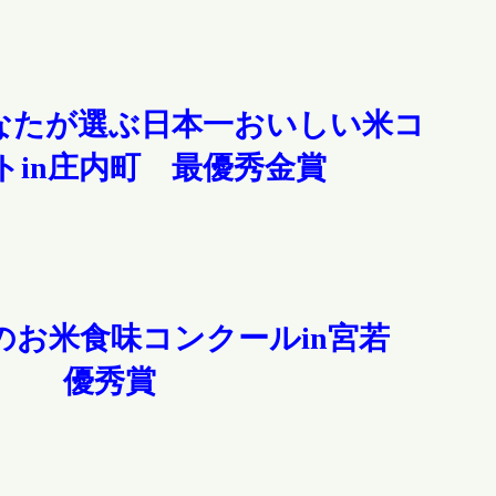
なたが選ぶ日本一おいしい米コ
トin庄内町 最優秀金賞
のお米食味コンクールin宮若
優秀賞