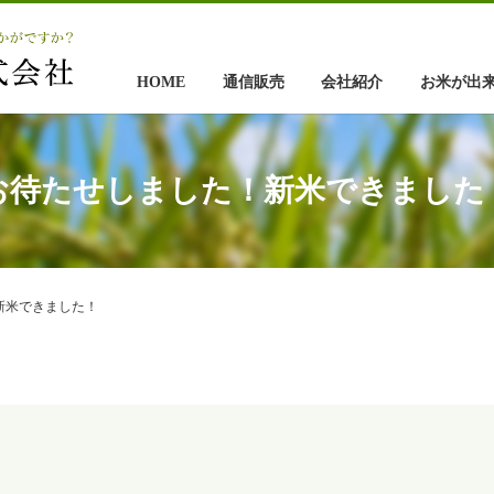
HOME
通信販売
会社紹介
お米が出
お待たせしました！新米できました
新米できました！